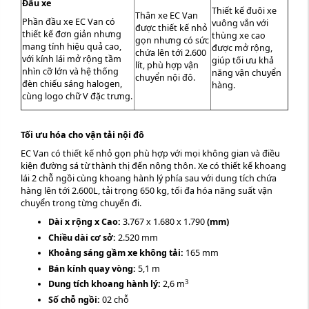
Đầu xe
Thiết kế đuôi xe
Thân xe EC Van
Phần đầu xe EC Van có
vuông vắn với
được thiết kế nhỏ
thiết kế đơn giản nhưng
thùng xe cao
gọn nhưng có sức
mang tính hiệu quả cao,
được mở rộng,
chứa lên tới 2.600
với kính lái mở rộng tầm
giúp tối ưu khả
lít, phù hợp vận
nhìn cỡ lớn và hệ thống
năng vận chuyển
chuyển nội đô.
đèn chiếu sáng halogen,
hàng.
cùng logo chữ V đặc trưng.
Tối ưu hóa cho vận tải nội đô
EC Van có thiết kế nhỏ gọn phù hợp với mọi không gian và điều
kiện đường sá từ thành thị đến nông thôn. Xe có thiết kế khoang
lái 2 chỗ ngồi cùng khoang hành lý phía sau với dung tích chứa
hàng lên tới 2.600L, tải trọng 650 kg, tối đa hóa năng suất vận
chuyển trong từng chuyến đi.
Dài x rộng x Cao:
3.767 x 1.680 x 1.790
(mm)
Chiều dài cơ sở:
2.520 mm
Khoảng sáng gầm xe không tải:
165 mm
Bán kính quay vòng:
5,1 m
3
Dung tích khoang hành lý:
2,6 m
Số chỗ ngồi:
02 chỗ