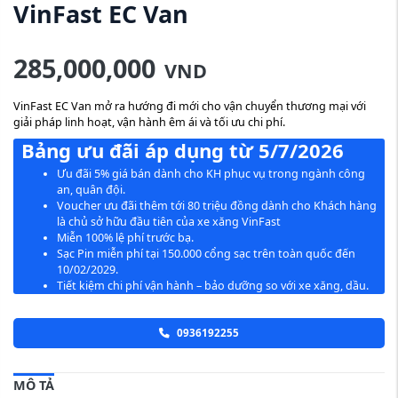
VinFast EC Van
285,000,000
VND
VinFast EC Van mở ra hướng đi mới cho vận chuyển thương mại với
giải pháp linh hoạt, vận hành êm ái và tối ưu chi phí.
Bảng ưu đãi áp dụng từ 5/7/2026
Ưu đãi 5% giá bán dành cho KH phục vụ trong ngành công
an, quân đội.
Voucher ưu đãi thêm tới 80 triệu đồng dành cho Khách hàng
là chủ sở hữu đầu tiên của xe xăng VinFast
Miễn 100% lệ phí trước bạ.
Sạc Pin miễn phí tại 150.000 cổng sạc trên toàn quốc đến
10/02/2029.
Tiết kiệm chi phí vận hành – bảo dưỡng so với xe xăng, dầu.
0936192255
MÔ TẢ