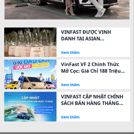
VINFAST ĐƯỢC VINH
DANH TẠI ASIAN
EXCELLENCE AWARDS 2026
VỀ QUAN HỆ NHÀ ĐẦU TƯ
Xem thêm
VinFast VF 2 Chính Thức
Mở Cọc: Giá Chỉ 188 Triệu,
Ưu Đãi Ngay 8 Triệu Trong
3 Ngày Vàng
Xem thêm
VINFAST CẬP NHẬT CHÍNH
SÁCH BÁN HÀNG THÁNG
7/2026: ĐIỀU CHỈNH GIÁ
NIÊM YẾT MỚI, GIA TĂNG
Xem thêm
QUYỀN LỢI KHÁCH HÀNG