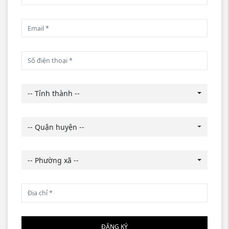
-- Tỉnh thành --
-- Quận huyện --
-- Phường xã --
ĐĂNG KÝ