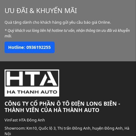
ƯU ĐÃI & KHUYẾN MÃI
Quà tặng dành cho khách hàng gửi yêu cầu báo giá Online.
* Quý khách vui lòng liên hệ hotline tư vấn, nhận thông tin ưu đãi và khuyễn
mãi.
Hotline: 0936192255
CÔNG TY CỔ PHẦN Ô TÔ ĐIỆN LONG BIÊN -
THÀNH VIÊN CỦA HÀ THÀNH AUTO
VinFast HTA Đông Anh
Showroom:
Km10, Quốc lộ 3, Thị trấn Đông Anh, huyện Đông Anh, Hà
Nội