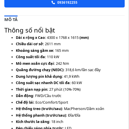
0936192255
MÔ TẢ
Thông số nổi bật
Dài x rộng x Cao:
4300 x 1768 x 1615
(mm)
Chiều dài cơ sở:
2611 mm
Khoảng sáng gầm xe:
165 mm
Công suất tối đa:
110 kW
Mô men xoắn cực đại:
242 Nm
Quãng đường chạy (NEDC):
318,6 km/lần sạc đầy
Dung lượng pin khả dụng:
41,9 kWh
Công suất sạc nhanh DC tối đa:
60 kW
Thời gian nạp pin:
27 phút (10%-70%)
Dẫn động:
FWD/Cầu trước
Chế độ lái:
Eco/Comfort/Sport
Hệ thống treo (trước/sau):
MacPherson/Dầm xoắn
Hệ thống phanh (trước/sau):
Đĩa/Đĩa
Kích thước la-zăng:
18 inch
Đèn chiếu sáng phía trước:
LED