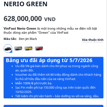
NERIO GREEN
628,000,000
VND
VinFast Nerio Green
là một trong những mẫu xe điện nổi bật
thuộc dòng sản phẩm “Green” của VinFast
Màu Sắc:
Đen Jet Black
Xóa thuộc tính
Bảng ưu đãi áp dụng từ 5/7/2026
Ưu đãi 5% giá bán dành cho KH phục vụ trong ngành công
an, quân đội.
Voucher ưu đãi thêm tới 80 triệu đồng dành cho Khách hàng
là chủ sở hữu đầu tiên của xe xăng VinFast
Miễn 100% lệ phí trước bạ.
Sạc Pin miễn phí tại 150.000 cổng sạc trên toàn quốc đến
10/02/2029.
Tiết kiệm chi phí vận hành – bảo dưỡng so với xe xăng, dầu.