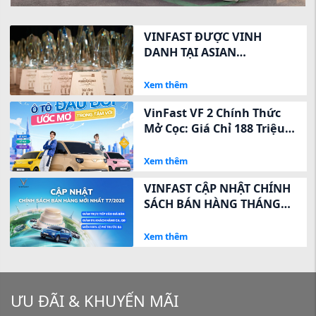
VINFAST ĐƯỢC VINH
DANH TẠI ASIAN
EXCELLENCE AWARDS 2026
VỀ QUAN HỆ NHÀ ĐẦU TƯ
Xem thêm
VinFast VF 2 Chính Thức
Mở Cọc: Giá Chỉ 188 Triệu,
Ưu Đãi Ngay 8 Triệu Trong
3 Ngày Vàng
Xem thêm
VINFAST CẬP NHẬT CHÍNH
SÁCH BÁN HÀNG THÁNG
7/2026: ĐIỀU CHỈNH GIÁ
NIÊM YẾT MỚI, GIA TĂNG
Xem thêm
QUYỀN LỢI KHÁCH HÀNG
ƯU ĐÃI & KHUYẾN MÃI