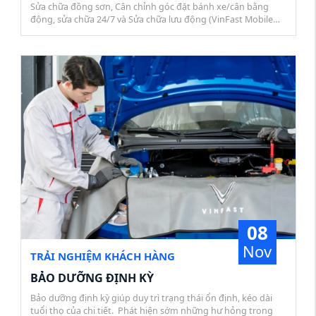
Sửa chữa đồng sơn, Cân chỉnh góc đặt bánh xe/cân bằng
động, sửa chữa 24/7 và Sửa chữa lưu động (VinFast Mobile
Service)
08
Nov
TRẢI NGHIỆM KHÁCH HÀNG
BẢO DƯỠNG ĐỊNH KỲ
Bảo dưỡng định kỳ giúp duy trì trạng thái ổn định, kéo dài
tuổi thọ của chi tiết. Phát hiện sớm những hư hỏng trong