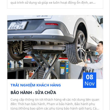
quá trình sử dụng và giúp xe luôn hoạt động ổn định, an
toàn, từ đó tiết kiệm chi phí và thời gian. Bảo dưỡng định kỳ
được thực hiện theo 1 chu kỳ nhất định (Quy định bằng
quãng đường và thời gian sử dụng). Đây là điều kiện cần để
được hưởng chính sách bảo hành.
08
Nov
TRẢI NGHIỆM KHÁCH HÀNG
BẢO HÀNH - SỬA CHỮA
Cung cấp thông tin tới Khách hàng về các nội dung liên quan
đến: Thời hạn bảo hành, Phạm vi bảo hành, Bảo hành phụ
tùng (Không bao gồm các phụ tùng bảo hành giới hạn), Các