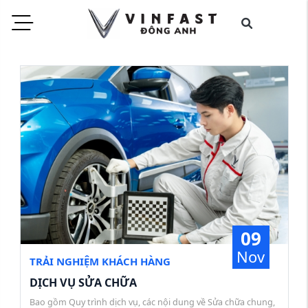
09
Nov
TRẢI NGHIỆM KHÁCH HÀNG
DỊCH VỤ SỬA CHỮA
Bao gồm Quy trình dịch vụ, các nội dung về Sửa chữa chung,